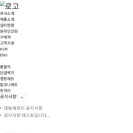
회사소개
제품소개
설비현황
온라인상담
구매처
고객지원
KOR
ENG
폼블럭
단열벽지
캠핑매트
발코니매트
돗자리
공지사항
대동에프티 공지사항
공지사항 테스트입니다...